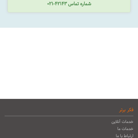
شماره تماس 42143-021
فکر برتر
خدمات آنلاین
خدمات ما
ارتباط با ما